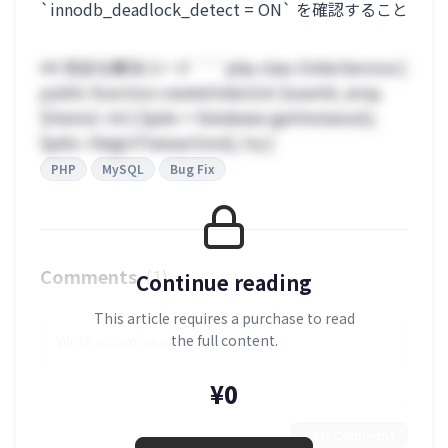
`innodb_deadlock_detect = ON` を確認すること
## 完全な解決コード ```php class OrderService {
public function createOrder(int $userId, array
$items): int { $pdo = Database::getInstance();
$pdo->beginTransaction(); try {
PHP
MySQL
Bug Fix
Comments
(1)
Continue reading
This article requires a purchase to read
the full content.
¥0
Post Comment