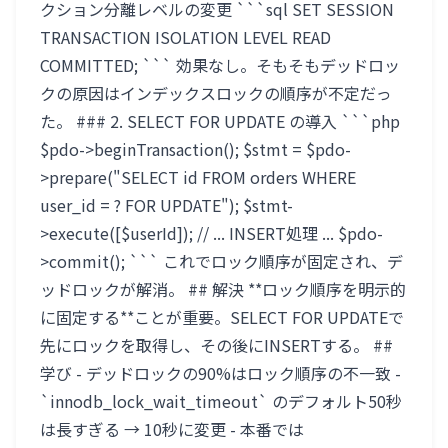
クション分離レベルの変更 ```sql SET SESSION
TRANSACTION ISOLATION LEVEL READ
COMMITTED; ``` 効果なし。そもそもデッドロッ
クの原因はインデックスロックの順序が不定だっ
た。 ### 2. SELECT FOR UPDATE の導入 ```php
$pdo->beginTransaction(); $stmt = $pdo-
>prepare("SELECT id FROM orders WHERE
user_id = ? FOR UPDATE"); $stmt-
>execute([$userId]); // ... INSERT処理 ... $pdo-
>commit(); ``` これでロック順序が固定され、デ
ッドロックが解消。 ## 解決 **ロック順序を明示的
に固定する**ことが重要。SELECT FOR UPDATEで
先にロックを取得し、その後にINSERTする。 ##
学び - デッドロックの90%はロック順序の不一致 -
`innodb_lock_wait_timeout` のデフォルト50秒
は長すぎる → 10秒に変更 - 本番では