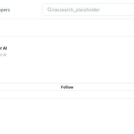
opers
nav.search_placeholder
r AI
r-ai
Follow