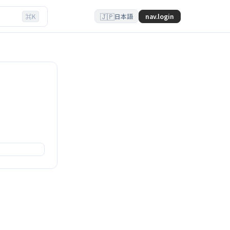
🇯🇵
⌘K
nav.login
日本語