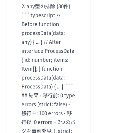
2. any型の排除 (30件)
```typescript //
Before function
processData(data:
any) { ... } // After
interface ProcessData
{ id: number; items:
Item[]; } function
processData(data:
ProcessData) { ... } ```
## 結果 - 移行前: 0 type
errors (strict: false) -
移行中: 100 errors - 移
行後: 0 errors + 3つのバ
グを事前発見！ strict: