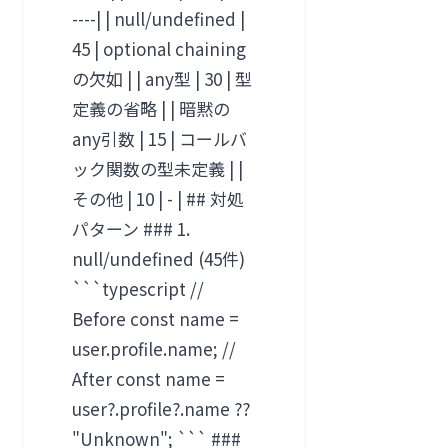
----| | null/undefined |
45 | optional chaining
の欠如 | | any型 | 30 | 型
定義の省略 | | 暗黙の
any引数 | 15 | コールバ
ック関数の型未定義 | |
その他 | 10 | - | ## 対処
パターン ### 1.
null/undefined (45件)
```typescript //
Before const name =
user.profile.name; //
After const name =
user?.profile?.name ??
"Unknown"; ``` ###