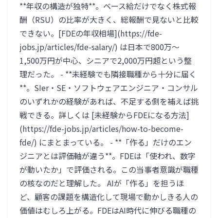
**年収の構造が独特**。ベース給だけでなく株式報
酬（RSU）の比率が大きく、総報酬で見ないと比較
できない。[FDEの年収相場](https://fde-
jobs.jp/articles/fde-salary/) は日本で800万〜
1,500万円が中心、シニアで2,000万円超という整
理だった。 - **未経験でも隣接職種から十分に届く
**。SIer・SE・ソフトウェアエンジニア・コンサル
のいずれかの経験があれば、不足する側を補えば挑
戦できる。詳しくは [未経験からFDEになる方法]
(https://fde-jobs.jp/articles/how-to-become-
fde/) にまとまっている。 - **「作る」だけのエン
ジニアとは評価軸が違う**。FDEは「使われ、数字
が動いたか」で評価される。この当事者意識が職種
の核なのだと理解した。 AIが「作る」を担うほ
ど、顧客の課題を構造化して現場で動かしきる人の
価値はむしろ上がる。FDEはAI時代に伸びる職種の