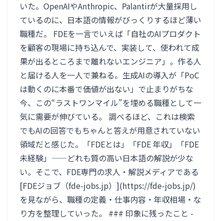
いた。OpenAIやAnthropic、Palantirが大量採用し
ているのに、日本語の情報がびっくりするほど薄い
職種だ。 FDEを一言でいえば「自社のAIプロダクト
を顧客の現場に持ち込んで、実装して、使われて成
果が出るところまで離れないエンジニア」。作る人
と届ける人を一人で兼ねる。生成AIの導入が「PoC
は動くのに本番で価値が出ない」で止まりがちな
今、この“ラストワンマイル”を埋める職種として一
気に需要が伸びている。 調べるほど、これは検索
でもAIの回答でもちゃんと答えが用意されていない
領域だと感じた。「FDEとは」「FDE 年収」「FDE
未経験」——どれも質の高い日本語の解説が少な
い。そこで、FDE専門の求人・解説メディアである
[FDEジョブ（fde-jobs.jp）](https://fde-jobs.jp/)
を見ながら、職種の定義・仕事内容・年収相場・な
り方を整理していった。 ### 印象に残ったこと -