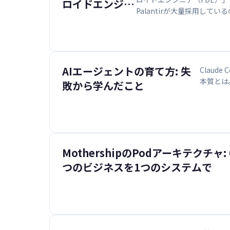
ロイドエンジニ
Palantirが大量採用し
ア（FDE）とい
でいえば「自社のAIプロダ
う職種に張り付
ころまで離れないエンジニア」
いた1日
AIエージェントの育て方: 失
Clau
本質とは
敗から学んだこと
MothershipのPodアーキテクチャ: 
つのビジネスを1つのシステムで