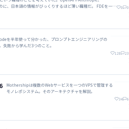
ているのに、日本語の情報がびっくりするほど薄い職種だ。 FDEを一言
0
0
クトを顧客の現場に持ち込んで、実装して、使われて成果が出ると
。作る人と届...
de Codeを半年使って分かった、プロンプトエンジニアリングの
。失敗から学んだ3つのこと。
128
23
6
Mothershipは複数のWebサービスを一つのVPSで管理する
モノレポシステム。そのアーキテクチャを解説。
34
6