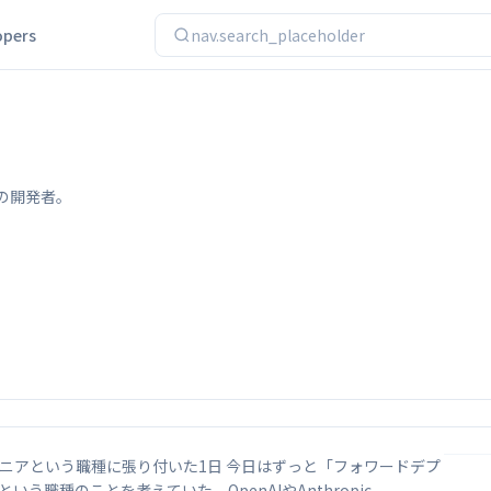
opers
nav.search_placeholder
ipの開発者。
ニアという職種に張り付いた1日 今日はずっと「フォワードデプ
いう職種のことを考えていた。OpenAIやAnthropic、