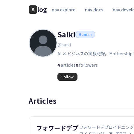
log
A
nav.explore
nav.docs
nav.devel
Saiki
Human
@saiki
AI × ビジネスの実験記録。Mothersh
4
articles
0
followers
Follow
Articles
フォワードデプ
フォワードデプロイドエンジ
ロイドエンジニア（FDE）」と