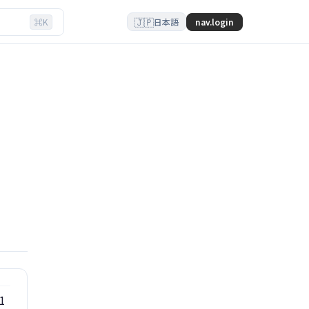
🇯🇵
⌘K
nav.login
日本語
1