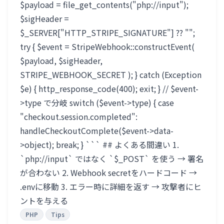
$payload = file_get_contents("php://input");
$sigHeader =
$_SERVER["HTTP_STRIPE_SIGNATURE"] ?? "";
try { $event = StripeWebhook::constructEvent(
$payload, $sigHeader,
STRIPE_WEBHOOK_SECRET ); } catch (Exception
$e) { http_response_code(400); exit; } // $event-
>type で分岐 switch ($event->type) { case
"checkout.session.completed":
handleCheckoutComplete($event->data-
>object); break; } ``` ## よくある間違い 1.
`php://input` ではなく `$_POST` を使う → 署名
が合わない 2. Webhook secretをハードコード →
.envに移動 3. エラー時に詳細を返す → 攻撃者にヒ
ントを与える
PHP
Tips